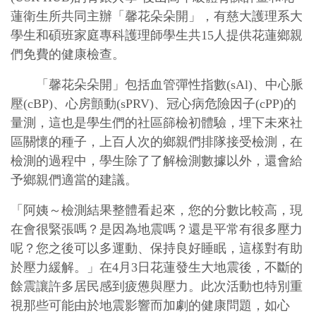
蓮衛生所共同主辦「馨花朵朵開」，有慈大護理系大
學生和碩班家庭專科護理師學生共15人提供花蓮鄉親
們免費的健康檢查。
「馨花朵朵開」包括血管彈性指數(sAl)、中心脈
壓(cBP)、心房顫動(sPRV)、冠心病危險因子(cPP)的
量測，這也是學生們的社區篩檢初體驗，埋下未來社
區關懷的種子，上百人次的鄉親們排隊接受檢測，在
檢測的過程中，學生除了了解檢測數據以外，還會給
予鄉親們適當的建議。
「阿姨～檢測結果整體看起來，您的分數比較高，現
在會很緊張嗎？是因為地震嗎？還是平常有很多壓力
呢？您之後可以多運動、保持良好睡眠，這樣對有助
於壓力緩解。」在4月3日花蓮發生大地震後，不斷的
餘震讓許多居民感到疲憊與壓力。此次活動也特別重
視那些可能由於地震影響而加劇的健康問題，如心