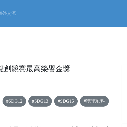
海外交流
雙創競賽最高榮譽金獎
#SDG12
#SDG13
#SDG15
#護理系/科