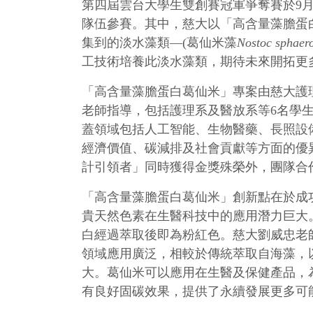
第四屆雲台大學生雙創賽冠軍爭奪賽於9月
隊伍參賽。其中，慈大以「高含量藻膽蛋
集到的淡水藻類—(葛仙米藻
Nostoc sphaer
工技術培養此淡水藻類，期待未來開拓更
「高含量藻膽蛋白葛仙米」專案由慈大護
老師指導，包括護理系及醫放系等6名學生
蓋領域包括人工智能、生物醫藥、長照設
經濟價值、碳減排及社會貢獻等方面的優
計引領者」同時獲得金獎殊榮外，團隊合
「高含量藻膽蛋白葛仙米」創新點在於成
貴天然色素在生醫科技中的應用潛力巨大
白經過萃取後即為粉紅色。慈大劉威忠老
領域應用廣泛，相較於傳統萃取自海藻，
大。葛仙米可以應用在生醫及保健產品，
有良好固碳效果，提供了永續發展更多可