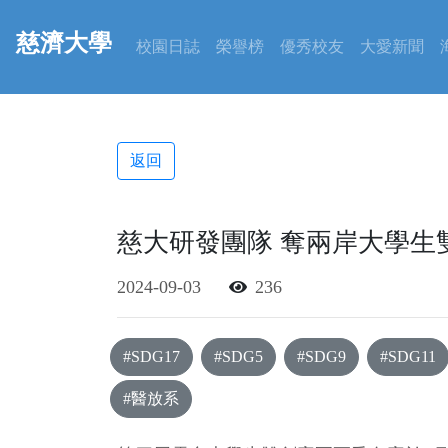
慈濟大學
校園日誌
榮譽榜
優秀校友
大愛新聞
返回
慈大研發團隊 奪兩岸大學生
2024-09-03
236
#SDG17
#SDG5
#SDG9
#SDG11
#醫放系