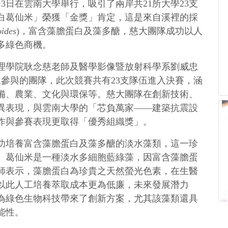
3日在雲南大學舉行，吸引了兩岸共21所大學23支
白葛仙米」榮獲「金獎」肯定，這是來自溪裡的採
oides
)，富含藻膽蛋白及藻多醣，慈大團隊成功以人
多綠色商機。
理學院耿念慈老師及醫學影像暨放射科學系劉威忠
參與的團隊，此次競賽共有23支隊伍進入決賽，涵
備、農業、文化與環保等。慈大團隊在創新技術、
異表現，與雲南大學的「芯負萬家——建築抗震設
作與參賽表現更取得「優秀組織獎」。
功培養富含藻膽蛋白及藻多醣的淡水藻類，這一珍
。葛仙米是一種淡水多細胞藍綠藻，因富含藻膽蛋
師表示，藻膽蛋白為珍貴之天然螢光色素，在生醫
以此人工培養萃取成本更為低廉，未來發展潛力
為綠色生物科技帶來了創新方案，尤其該藻類還具
能性。