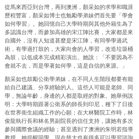
從馬來西亞到台灣，再到澳洲，顏采如的求學和職涯
歷程豐富，顏采如博士也勉勵學弟妹們首先要「學會
如何學習」。她回憶自己大學時期與其他外籍生為了
多認識台灣，而參加高雄的宋江陣比賽，大家都是來
自國外，沒有人知道甚麼是宋江陣，有同學學過武
術，有學過打鼓的，大家向會的人學習，改造垃圾桶
為鼓，以低成本完成精彩演出。她說：「不要因為不
會就不去，而是學著如何學，這是自信的來源。」
顏采如也鼓勵公衛學弟妹，在不同人生階段都要有能
給自己建議、分享經驗的人。這些人可能是老師、同
學，無論年齡，身邊的人都是取經的對象。她舉例說
明：大學時期跟著公衛系的師長到印尼，種下了日後
在世界衛生組織工作的心願；在大林醫院工作時，林
俊龍執行長和林名男副院長的信任支持，讓她有多次
參與國際會議的經驗；甚至遇到了澳洲的朱明若指導
教授。她提醒同學，現在慈大也有很多可以學習諮詢