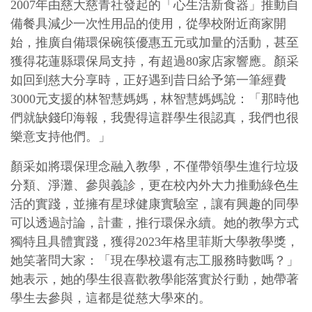
2007年由慈大慈青社發起的「心生活新食器」推動自
備餐具減少一次性用品的使用，從學校附近商家開
始，推廣自備環保碗筷優惠五元或加量的活動，甚至
獲得花蓮縣環保局支持，有超過80家店家響應。顏采
如回到慈大分享時，正好遇到昔日給予第一筆經費
3000元支援的林智慧媽媽，林智慧媽媽說：「那時他
們就缺錢印海報，我覺得這群學生很認真，我們也很
樂意支持他們。」
顏采如將環保理念融入教學，不僅帶領學生進行垃圾
分類、淨灘、參與義診，更在校內外大力推動綠色生
活的實踐，並擁有星球健康實驗室，讓有興趣的同學
可以透過討論，計畫，推行環保永續。她的教學方式
獨特且具體實踐，獲得2023年格里菲斯大學教學獎，
她笑著問大家：「現在學校還有志工服務時數嗎？」
她表示，她的學生很喜歡教學能落實於行動，她帶著
學生去參與，這都是從慈大學來的。