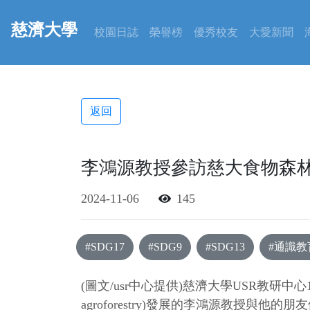
慈濟大學
校園日誌
榮譽榜
優秀校友
大愛新聞
返回
李鴻源教授參訪慈大食物森
2024-11-06
145
#SDG17
#SDG9
#SDG13
#通識教
(圖文/usr中心提供)慈濟大學USR教研中心1
agroforestry)發展的李鴻源教授與