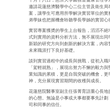
十月十八日，慈濟大學醫務暨健康管理學系
邀請花蓮慈濟醫學中心二位主管及衛生局
案，讓學生可應用所學解決實習單位的實
弟學妹也把握機會聆聽學長學姊的實習心
實習專案獲奬的學生上台報告，滔滔不絕
式到實用的資料分析方法，無不展現出同
新穎的研究方向到創新的解決方案，內容
未來職涯打下良好基礎。
談到實習過程中的成長與挑戰，從初入職
「駕輕就熟」，展現出努力不懈的毅力與
業知識的累積，更是自我突破的機會，更
神，充分展現實習期間的收穫與成長。
花蓮慈院醫事室副主任張菁育語重心長地
的心態。無論是小事或大事都要事先計劃
司和同事的信任。