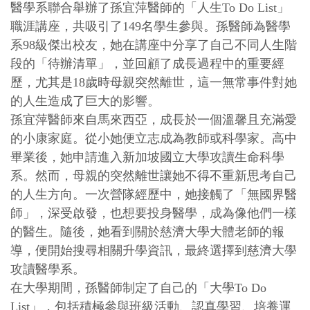
醫學系聯合舉辦了孫宜萍醫師的「人生To Do List」
職涯講座，共吸引了149名學生參與。孫醫師為醫學
系98級傑出校友，她在講座中分享了自己不同人生階
段的「待辦清單」，並回顧了成長過程中的重要經
歷，尤其是18歲時母親突然離世，這一無常事件對她
的人生造成了巨大的影響。
孫宜萍醫師來自馬來西亞，成長於一個溫馨且充滿愛
的小康家庭。從小她便立志成為教師或科學家。高中
畢業後，她申請進入新加坡國立大學攻讀生命科學
系。然而，母親的突然離世讓她不得不重新思考自己
的人生方向。一次營隊經歷中，她接觸了「無國界醫
師」，深受啟發，也想要投身醫學，成為像他們一樣
的醫生。隨後，她看到關於慈濟大學大體老師的報
導，便開始搜尋相關升學資訊，最終選擇到慈濟大學
攻讀醫學系。
在大學期間，孫醫師制定了自己的「大學To Do
List」，包括積極參與班級活動、認真學習、培養運