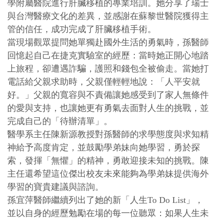
學附屬醫院進行肝臟移植的專業培訓。她分享了瑞士
與台灣醫療文化的差異，並感謝在蘇黎世醫院獲得主
管的信任，成功完成了肝臟移植手術。
當現場觀眾提問她單獨赴國外生活的勇氣時，孫醫師
回憶起自己在捷克實驗室的經歷：當時她正開心地踏
上旅程，卻遭遇詐騙，護照和錢包全被偷走。當她打
電話給父親求助時，父親僅輕輕地說：「人平安就
好。」父親的寬容與不責備讓她感受到了家人無條件
的愛與支持，也讓她更有勇氣去面對人生的挑戰，並
完成自己的「待辦清單」。
醫學系主任陳新源教授對孫醫師的求學態度與求知精
神給予高度肯定，並鼓勵學弟妹向她學習，勇於探
索，發揮「無懼」的精神，勇敢迎接未知的挑戰。陳
主任還希望這位傑出校友未來能夠為學弟妹提供海外
學習的寶貴建議與諮詢。
孫宜萍醫師繼續列出了她的新「人生To Do List」，
並以自身的經歷勉勵在場的每一位聽眾：如果人生未