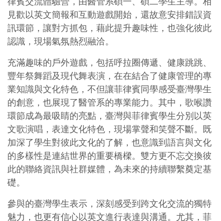
律賓交流體驗營，由醫管系碩一、碩二學生主導。相
見歡以英文簡報和互動遊戲開始，還故意安排錯誤資
訊環節，讓對方抓包，藉此提升趣味性，也強化彼此
認識，現場氣氛熱烈融洽。
充滿趣味的戶外遊戲，包括呼拉圈傳遞、健康跳跳、
豐年祭舞蹈及現代舞表演，在在結合了健康管理的專
業知識與文化特色，不但讓菲律賓同學感受臺灣學生
的創意，也展現了醫管系的專業能力。其中，歌喉讚
環節成為最吸睛的亮點，臺灣與菲律賓學生分別以英
文歌演唱，表達文化特色，現場掌聲和笑聲不斷。既
加深了學生對彼此文化的了解，也意識到語言與文化
的多樣性是連結世界的重要橋樑。雙方更不忘交換彼
此的聯絡資訊與社群媒體，為未來的持續聯繫奠定基
礎。
參與的臺灣學生表示，深刻感受到跨文化交流的獨特
魅力，也更有信心以英文進行表達與溝通。尤其，菲