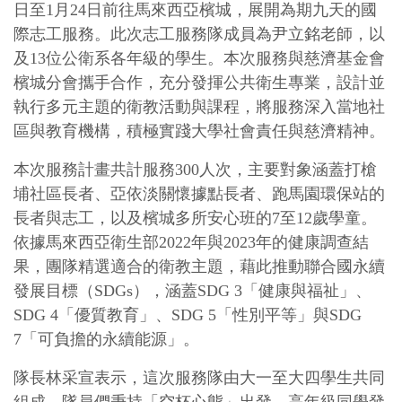
日至1月24日前往馬來西亞檳城，展開為期九天的國
際志工服務。此次志工服務隊成員為尹立銘老師，以
及13位公衛系各年級的學生。本次服務與慈濟基金會
檳城分會攜手合作，充分發揮公共衛生專業，設計並
執行多元主題的衛教活動與課程，將服務深入當地社
區與教育機構，積極實踐大學社會責任與慈濟精神。
本次服務計畫共計服務300人次，主要對象涵蓋打槍
埔社區長者、亞依淡關懷據點長者、跑馬園環保站的
長者與志工，以及檳城多所安心班的7至12歲學童。
依據馬來西亞衛生部2022年與2023年的健康調查結
果，團隊精選適合的衛教主題，藉此推動聯合國永續
發展目標（SDGs），涵蓋SDG 3「健康與福祉」、
SDG 4「優質教育」、SDG 5「性別平等」與SDG
7「可負擔的永續能源」。
隊長林采宣表示，這次服務隊由大一至大四學生共同