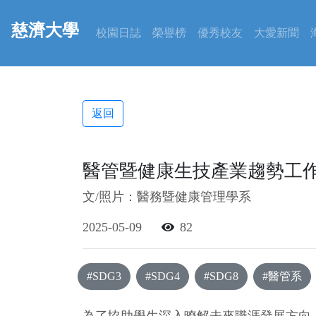
慈濟大學
校園日誌
榮譽榜
優秀校友
大愛新聞
返回
醫管暨健康生技產業趨勢工
文/照片：醫務暨健康管理學系
2025-05-09
82
#SDG3
#SDG4
#SDG8
#醫管系