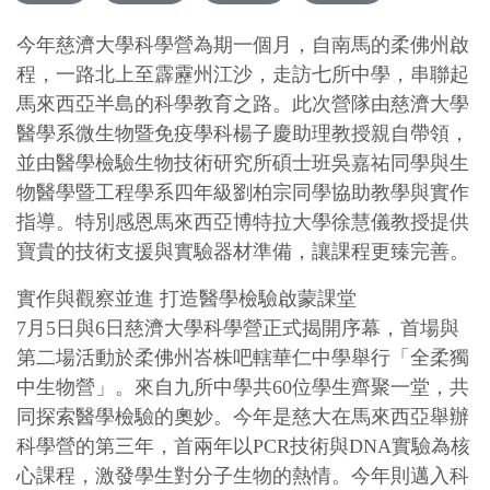
今年慈濟大學科學營為期一個月，自南馬的柔佛州啟
程，一路北上至霹靂州江沙，走訪七所中學，串聯起
馬來西亞半島的科學教育之路。此次營隊由慈濟大學
醫學系微生物暨免疫學科楊子慶助理教授親自帶領，
並由醫學檢驗生物技術研究所碩士班吳嘉祐同學與生
物醫學暨工程學系四年級劉柏宗同學協助教學與實作
指導。特別感恩馬來西亞博特拉大學徐慧儀教授提供
寶貴的技術支援與實驗器材準備，讓課程更臻完善。
實作與觀察並進 打造醫學檢驗啟蒙課堂
7月5日與6日慈濟大學科學營正式揭開序幕，首場與
第二場活動於柔佛州峇株吧轄華仁中學舉行「全柔獨
中生物營」。來自九所中學共60位學生齊聚一堂，共
同探索醫學檢驗的奧妙。今年是慈大在馬來西亞舉辦
科學營的第三年，首兩年以PCR技術與DNA實驗為核
心課程，激發學生對分子生物的熱情。今年則邁入科