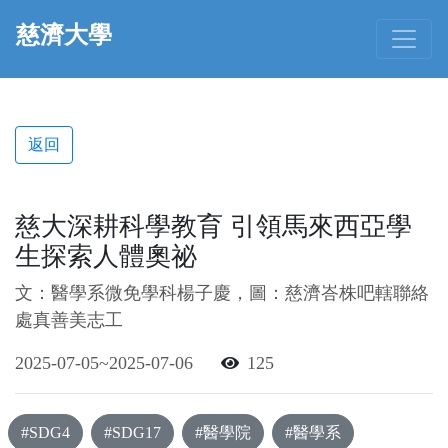
慈濟大學
返回
慈大深耕科學教育 引領馬來西亞學
生探索人體奧祕
文：醫學系微免學科楊子慶，圖：慈濟峇株吧轄聯絡
處真善美志工
2025-07-05~2025-07-06
125
#SDG4
#SDG17
#醫學院
#醫學系