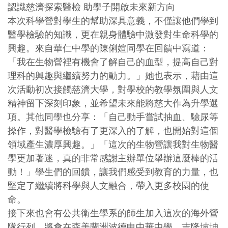
認識慈濟探索醫檢 助學子開啟未來新方向
本次科學營對學生的幫助深具意義，不僅讓他們學到
醫學檢驗的知識，更在親身體驗中激發對生命科學的
興趣。來自華仁中學的陳俐媗同學在回饋中寫道：
「我在生物營裡有機會了解自己的血型，提高自己對
理科的興趣與繼續努力的動力。」她也表示，藉由這
次活動初次接觸慈濟大學，對學校的教學氛圍與人文
精神留下深刻印象，並希望未來能將慈大作為升學選
項。其他同學也分享：「自己動手嘗試抽血、驗尿等
操作，對醫學檢驗有了更深入的了解，也開始對這個
領域產生濃厚興趣。」「這次的生物營讓我對生物醫
學更加著迷，真的非常感謝主辦單位舉辦這麼棒的活
動！」學生們的回饋，讓我們感受到教育的力量，也
堅定了繼續將科學與人文融合，帶入更多校園的使
命。
接下來也會有公共衛生學系的師生加入這次的海外營
隊行列，將會在森美蘭洲波德申中華中學、吉隆坡坤