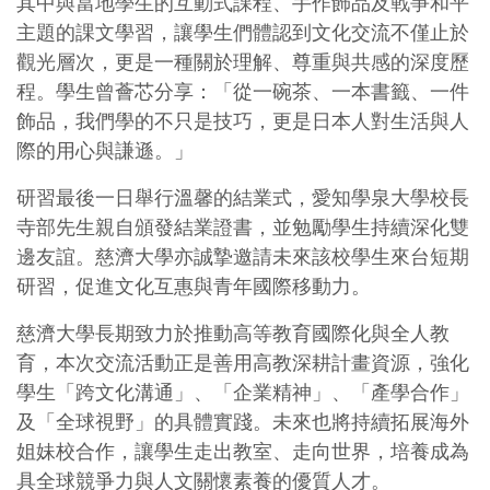
其中與當地學生的互動式課程、手作飾品及戰爭和平
主題的課文學習，讓學生們體認到文化交流不僅止於
觀光層次，更是一種關於理解、尊重與共感的深度歷
程。學生曾薈芯分享：「從一碗茶、一本書籤、一件
飾品，我們學的不只是技巧，更是日本人對生活與人
際的用心與謙遜。」
研習最後一日舉行溫馨的結業式，愛知學泉大學校長
寺部先生親自頒發結業證書，並勉勵學生持續深化雙
邊友誼。慈濟大學亦誠摯邀請未來該校學生來台短期
研習，促進文化互惠與青年國際移動力。
慈濟大學長期致力於推動高等教育國際化與全人教
育，本次交流活動正是善用高教深耕計畫資源，強化
學生「跨文化溝通」、「企業精神」、「產學合作」
及「全球視野」的具體實踐。未來也將持續拓展海外
姐妹校合作，讓學生走出教室、走向世界，培養成為
具全球競爭力與人文關懷素養的優質人才。