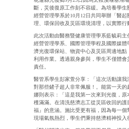
花蓮縣光復鄉9月23日因馬太鞍溪堰塞湖
斷，災後復原工作刻不容緩。為培養學生
經營管理學系於10月12日共同舉辦「醫
理、環保回收及災區環境清理，以實際行
此次活動由醫務暨健康管理學系藍毓莉主
經營管理學系、國際管理學程及國際媒體
濟光復環保站、物資中心及災區周邊地點
利用作業。透過親身參與，學生不僅體會
責任。
醫管系學生彭家萱分享：「這次活動讓我
對那些鏟子超人非常佩服！。能當一天的
娜則表示：「這是我第一次來到光復，原
穫滿滿。在清洗慈濟志工從災區收回的護
福』的意涵。施比受更有福，因為每一個
現場氣氛熱烈，學生們秉持慈濟精神投入