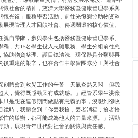
壩頂溢流，導致嚴重災情，村落被洪水淹沒、道路中
關懷社會的精神，慈濟大學醫務暨健康管理學系與
起關懷光復」服務學習活動，前往光復鄉協助物資整
動展現管理人才回饋社會、傳遞關懷的核心價值。
任親自帶隊，參與學生包括醫務暨健康管理學系、
學程，共15名學生投入志願服務。學生分組前往慈
，協助物資整理、護目鏡清洗、環保器具分類與再
災後重建的艱辛，也在合作中學習團隊分工與社會
深刻體會到救災工作的辛苦。天氣炎熱又悶，但我
超人，覺得既感動又有成就感。」經管系學生洪薇
本只是想在連假期間做點有意義的事，沒想到卻收
目鏡時，我體會到『你丟我撿，丟者消福；撿者拾
幫忙的舉辦，都可能成為他人的力量來源。」活動
行動，展現青年世代對社會的關懷與責任感。