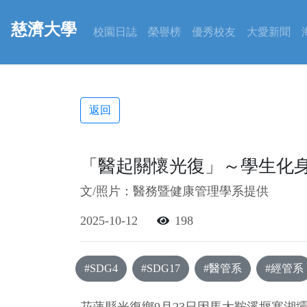
慈濟大學
校園日誌
榮譽榜
優秀校友
大愛新聞
返回
「醫起關懷光復」～學生化
文/照片：醫務暨健康管理學系提供
2025-10-12
198
#SDG4
#SDG17
#醫管系
#經管系