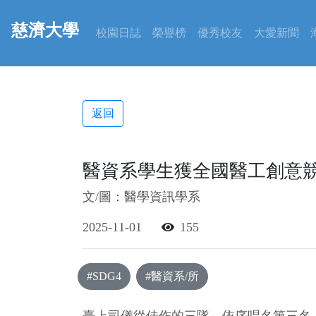
慈濟大學
校園日誌
榮譽榜
優秀校友
大愛新聞
返回
醫資系學生獲全國醫工創意
文/圖：醫學資訊學系
2025-11-01
155
#SDG4
#醫資系/所