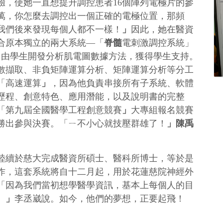
驗，使她一直想提升調控患者16個陣列電極片的參
上萬，你怎麼去調控出一個正確的電極位置，那頻
我們後來發現每個人都不一樣！
」
因此，她在醫資
合原本獨立的兩大系統—「
脊髓
電刺激調控系統」
，由學生開發分析肌電圖數據方法，獲得學生支持。
數擷取、非負矩陣運算分析、矩陣運算分析等分工
「高速運算
」
，因為他負責串接所有子系統、軟體
歷程、創意特色、應用潛能，以及說明書的完整
「第九屆全國醫學工程創意競賽
」
大專組報名競賽
勝出參與決賽。「ㄧ不小心就技壓群雄了！
」陳禹
陸續於慈大完成醫資所碩士、醫科所博士，等於是
作，這套系統將自十二月起，用於花蓮慈院神經外
「因為我們當初想學醫學資訊，基本上每個人的目
。
」
李丞崴說。如今，他們的夢想，正要起飛！