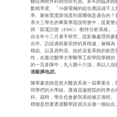
醫院神經外科助理研究員。多年的臨床經
數精準度。「16個電極的組合應該成千
率、脈衝寬度跟強度到底哪個是適合的？
系大三學生的畢業專題說明會中，提案整
與「肌電訊號（EMG）/動作分析系統」
自去年十二月著手研究，從影像處理與參
合作。訪談過程最安靜的黃楷崴，被稱為
模組、以及資料流。由於這套系統的創意
性，在臺北醫學大學醫學工程學院舉辦的
的一百多隊中，先入圍十六強，再以八強
達靦腆地
說
。
陳宥蓁老師是慈大醫資系第一屆畢業生，
同學們的大學姐。透過花蓮慈院的跨界合
科。屆時，學生也會參與系統修正過程。
標都是想要透過醫學跟資訊去做一個結合