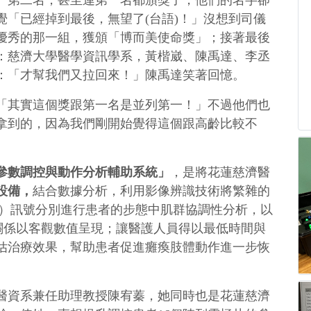
、第二名，甚至連第一名都頒獎了，他們的名字卻
「已經掉到最後，無望了(台語)！」沒想到司儀
優秀的那一組，獲頒「博而美使命獎」；接著最後
：慈濟大學醫學資訊學系，黃楷崴、陳禹達、李丞
：「才幫我們又拉回來！」陳禹達笑著回憶。
「其實這個獎跟第一名是並列第一！」不過他們也
拿到的，因為我們剛開始覺得這個跟高齡比較不
參數調控與動作分析輔助系統」
，是將花蓮慈濟醫
設備，
結合數據分析，利用影像辨識技術將繁雜的
G）訊號分別進行患者的步態中肌群協調性分析，以
關係以客觀數值呈現；讓醫護人員得以最低時間與
估治療效果，幫助患者促進癱瘓肢體動作進一步恢
醫資系兼任助理教授陳宥蓁，她同時也是花蓮慈濟