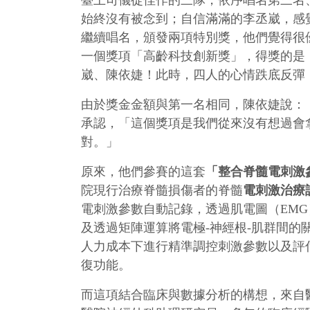
臺上司儀從佳作的三隊，依序唱名第三名
始終沒有被念到；自信滿滿的李丞崴，感覺
繼續唱名，頒發兩項特別獎，他們覺得很
一個獎項「高齡科技創新獎」，得獎的是
崴、陳依婕！此時，四人的心情跌底反彈
由於獎金金額與第一名相同，陳依婕說：
承認，「這個獎項是我們從來沒有想過會
對。」
原來，他們參賽的這套
「整合脊髓電刺激
院現行治療脊髓損傷者的脊髓
電刺激治療
電刺激參數自動記錄，透過肌電圖（EM
及透過矩陣運算將電極-神經根-肌群間的
人力成本下進行精準調控刺激參數以及評
復功能。
而這項結合臨床與數據分析的構想，來自