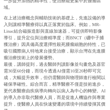
一步提升加熱的精準性，使治療能更集中於腫瘤區
域。
在上述治療概念與輔助技術的基礎上，先進設備的導
入則讓精準醫療得以真正落實於臨床。例如，MR-
Linac結合磁振造影與直線加速器，可提供即時影像
導引，提升定位與治療精準度；而BNCT（硼中子捕
獲治療）因具備高度選擇性殺死腫瘤細胞的特性，已
吸引國際病人特地來台接受治療，顯示台灣在先進腫
瘤治療技術上的發展優勢。
最後，講師提到，過去醫師判讀影像並勾畫危及器官
需30至60分鐘，而現今透過AI僅需10至20秒即可完
成，大幅提升效率，但仍需醫師與物理師進行檢閱以
確保準確性。綜合而言，精準醫療不僅是技術進步，
更代表醫療由疾病導向轉向以病人為中心的轉變。AI
的導入亦非取代醫療人員，而是促進人機協作與專業
提升，使醫療人員在快速變遷的環境中持續發揮其價