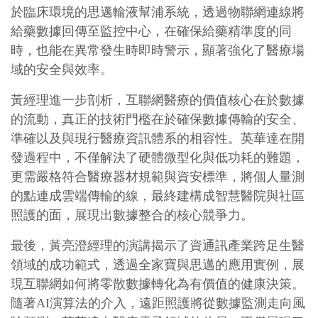
於臨床環境的思邁輸液幫浦系統，透過物聯網連線將
給藥數據回傳至監控中心，在確保給藥精準度的同
時，也能在異常發生時即時警示，顯著強化了醫療場
域的安全與效率。
黃經理進一步剖析，互聯網醫療的價值核心在於數據
的流動，真正的技術門檻在於確保數據傳輸的安全、
準確以及與現行醫療資訊體系的相容性。英華達在開
發過程中，不僅解決了硬體微型化與低功耗的難題，
更需嚴格符合醫療器材規範與資安標準，將個人量測
的點連成雲端傳輸的線，最終建構成智慧醫院與社區
照護的面，展現出數據整合的核心競爭力。
最後，黃亮澄經理的演講揭示了資通訊產業跨足生醫
領域的成功範式，透過全家寶與思邁的應用實例，展
現互聯網如何將零散數據轉化為有價值的健康決策。
隨著AI演算法的介入，遠距照護將從數據監測走向風