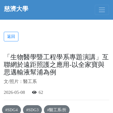
慈濟大學
返回
「生物醫學暨工程學系專題演講」互
聯網於遠距照護之應用-以全家寶與
思邁輸液幫浦為例
文/照片：醫工系
2026-05-08
62
#SDG4
#SDG3
#醫工系/所