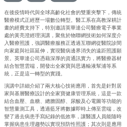
在後疫情時代與全球高齡化社會的雙重夾擊下，傳統
醫療模式正經歷一場數位轉型。醫工系在高教深耕計
畫的經費支持下，特別邀請英華達公司醫療電子事業
處的黃亮澄經理演講，聚焦於物聯網技術如何深度介
入醫療照護，強調醫療服務正透過互聯網從醫院診間
向家庭與社區延伸，實現醫病邊界消失的遠距照護願
景。英華達公司憑藉深厚的資通訊實力，將醫療器材
結合智慧雲端，開發出全家寶與思邁輸液幫浦等系
統，正是這一轉型的實踐。
演講中詳細介紹了兩大核心技術應用，首先是針對居
家與基層醫療設計的全家寶健康管理系統，這是一款
結合血壓、血糖、總膽固醇、尿酸及心電圖等功能的
智慧量測工具，透過藍牙將數據即時上傳至雲端，改
變了過去病患手寫紀錄的低效率，讓醫護人員能隨時
掌握病患生理趨勢以實現預防性照護；其次則是應用