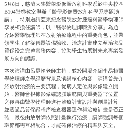
5月8日，慈濟大學醫學影像暨放射科學系於中央校區
B104階梯教室舉辦「醫學影像暨放射科學系專題演
講」，特別邀請亞東紀念醫院放射腫瘤科醫學物理師
李易桓擔任講師，以「醫學物理師職涯分享」為題，
介紹醫學物理師在放射治療流程中的重要角色，並帶
領學生了解從儀器設備驗收、治療計畫建立至治療品
質保證之完整實務內容，協助學生拓展對未來專業發
展方向的認識。
本次演講由呂昆翰老師主持，並於開場介紹李易桓醫
學物理師之學經歷背景及演講核心內容。演講首先介
紹放射治療的主要流程，從病人定位與影像建立開
始，醫師會根據影像確認腫瘤範圍與重要器官位置，
之後再由醫學物理師進行治療計畫設計與劑量計算，
並透過品質保證程序檢查機器運作與治療計畫是否正
確，最後由放射師依照計畫執行治療，講師強調每個
環節都需互相配合，才能確保治療的精準與安全。