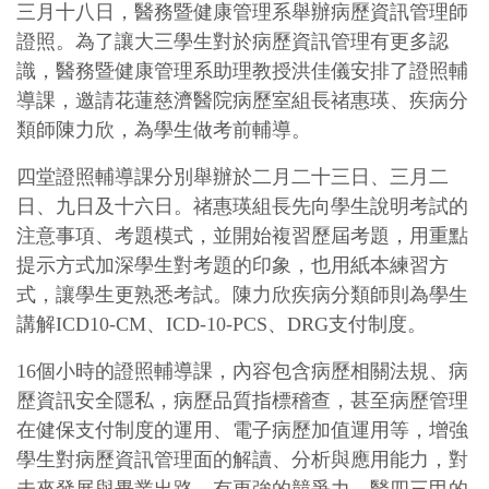
三月十八日，醫務暨健康管理系舉辦病歷資訊管理師
證照。為了讓大三學生對於病歷資訊管理有更多認
識，醫務暨健康管理系助理教授洪佳儀安排了證照輔
導課，邀請花蓮慈濟醫院病歷室組長禇惠瑛、疾病分
類師陳力欣，為學生做考前輔導。
四堂證照輔導課分別舉辦於二月二十三日、三月二
日、九日及十六日。禇惠瑛組長先向學生說明考試的
注意事項、考題模式，並開始複習歷屆考題，用重點
提示方式加深學生對考題的印象，也用紙本練習方
式，讓學生更熟悉考試。陳力欣疾病分類師則為學生
講解ICD10-CM、ICD-10-PCS、DRG支付制度。
16個小時的證照輔導課，內容包含病歷相關法規、病
歷資訊安全隱私，病歷品質指標稽查，甚至病歷管理
在健保支付制度的運用、電子病歷加值運用等，增強
學生對病歷資訊管理面的解讀、分析與應用能力，對