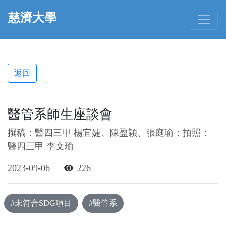
慈濟大學
返回
醫管系師生座談會
撰稿：醫四三甲 楊宜婕、陳盈穎、張庭瑜；拍照：
醫四三甲 李文瑜
2023-09-06
226
#未符合SDG項目
#醫管系