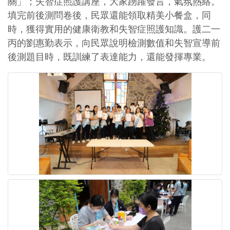
關」；失智症照護講座，大家踴躍發言，氣氛熱絡。
填完前後測問卷後，民眾還能領取精美小餐盒，同
時，獲得實用的健康衛教和失智症照護知識。護二一
丙的劉惠勤表示，向民眾說明檢測數值和失智宣導前
後測題目時，既訓練了表達能力，還能發揮專業。