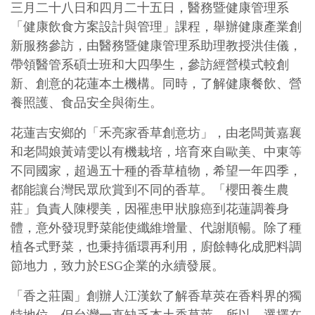
三月二十八日和四月二十五日，醫務暨健康管理系
「健康飲食方案設計與管理」課程，舉辦健康產業創
新服務參訪，由醫務暨健康管理系助理教授洪佳儀，
帶領醫管系碩士班和大四學生，參訪經營模式較創
新、創意的花蓮本土機構。同時，了解健康餐飲、營
養照護、食品安全與衛生。
花蓮吉安鄉的「禾亮家香草創意坊」，由老闆黃嘉襄
和老闆娘黃靖雯以有機栽培，培育來自歐美、中東等
不同國家，超過五十種的香草植物，希望一年四季，
都能讓台灣民眾欣賞到不同的香草。「櫻田養生農
莊」負責人陳櫻美，因罹患甲狀腺癌到花蓮調養身
體，意外發現野菜能使纖維增量、代謝順暢。除了種
植各式野菜，也秉持循環再利用，廚餘轉化成肥料調
節地力，致力於ESG企業的永續發展。
「香之莊園」創辦人江漢欽了解香草莢在香料界的獨