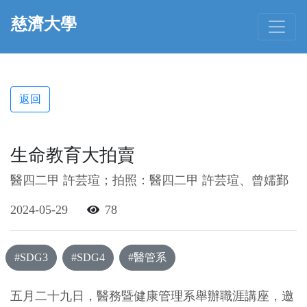
慈濟大學
返回
生命教育大拍賣
醫四二甲 許芸瑄；拍照：醫四二甲 許芸瑄、曾嬬鄞
2024-05-29
78
#SDG3
#SDG4
#醫管系
五月二十九日，醫務暨健康管理系舉辦職涯講座，邀